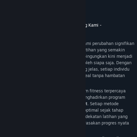
Scatter Hitam 10 Juta Rupiah
HUKUMTOTO : Login Hukum toto, Tentang Kami -
PARAWISATA.ID
Perkembangan dunia fitness kini mengalami perubahan signifikan
dengan hadirnya teknologi dan metode latihan yang semakin
modern. Aktivitas yang dulu terasa membingungkan kini menjadi
lebih terarah, praktis, dan mudah diikuti oleh siapa saja. Dengan
sistem yang responsif serta panduan yang jelas, setiap individu
bisa memulai perjalanan menuju tubuh ideal tanpa hambatan
berarti.
HUKUMTOTO
menjadi salah satu platform fitness terpercaya
yang banyak diperbincangkan karena menghadirkan program
latihan langsung dari
pelatih bersertifikat
. Setiap metode
dirancang untuk memberikan hasil yang optimal sejak tahap
awal, bahkan bagi pemula sekalipun. Pendekatan latihan yang
terstruktur membuat pengguna dapat merasakan progres nyata
dalam waktu yang konsisten dan terukur.